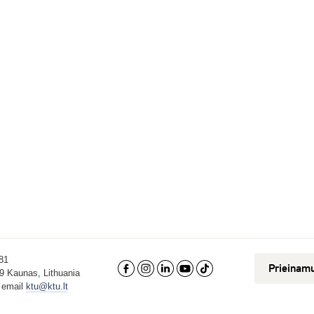
81
Prieinam
9 Kaunas, Lithuania
, email
ktu@ktu.lt