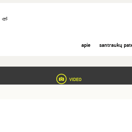
apie
santraukų pat
VIDEO