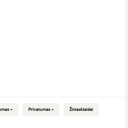
umas
Privatumas
Žiniasklaidai