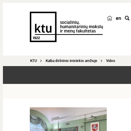
en
p
a
i
e
š
KTU
Kalba dirbtinio intelekto amžiuje
Video
k
a