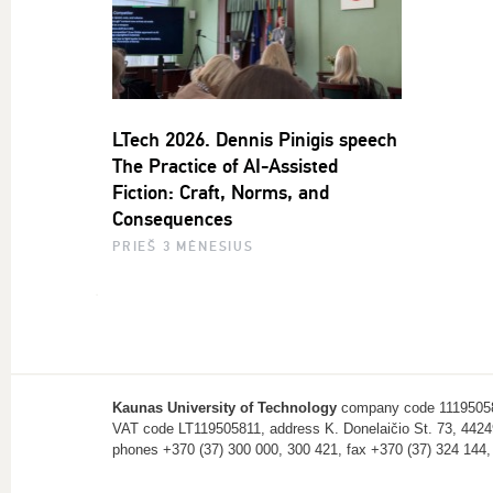
LTech 2026. Dennis Pinigis speech
The Practice of AI-Assisted
Fiction: Craft, Norms, and
Consequences
PRIEŠ 3 MĖNESIUS
Kaunas University of Technology
company code 1119505
VAT code LT119505811, address K. Donelaičio St. 73, 4424
phones +370 (37) 300 000, 300 421, fax +370 (37) 324 144